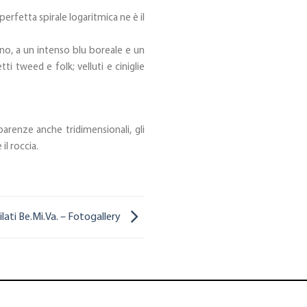
perfetta spirale logaritmica ne è il
no, a un intenso blu boreale e un
ti tweed e folk; velluti e ciniglie
sparenze anche tridimensionali, gli
il roccia.
ilati Be.Mi.Va. – Fotogallery