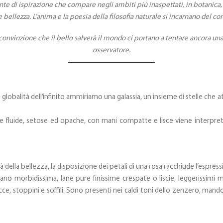
onte di ispirazione che compare negli ambiti più inaspettati, in botanica, 
ellezza. L’anima e la poesia della filosofia naturale si incarnano del c
a convinzione che il bello salverà il mondo ci portano a tentare ancora un
osservatore.
globalità dell’infinito ammiriamo una galassia, un insieme di stelle che at
 e fluide, setose ed opache, con mani compatte e lisce viene interpreta
à della bellezza, la disposizione dei petali di una rosa racchiude l’espre
 mano morbidissima, lane pure finissime crespate o liscie, leggerissimi 
icce, stoppini e soffili. Sono presenti nei caldi toni dello zenzero, mand