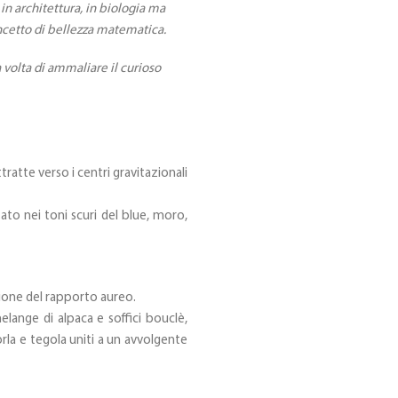
in architettura, in biologia ma
oncetto di bellezza matematica.
a volta di ammaliare il curioso
tratte verso i centri gravitazionali
to nei toni scuri del blue, moro,
ssione del rapporto aureo.
melange di alpaca e soffici bouclè,
orla e tegola uniti a un avvolgente