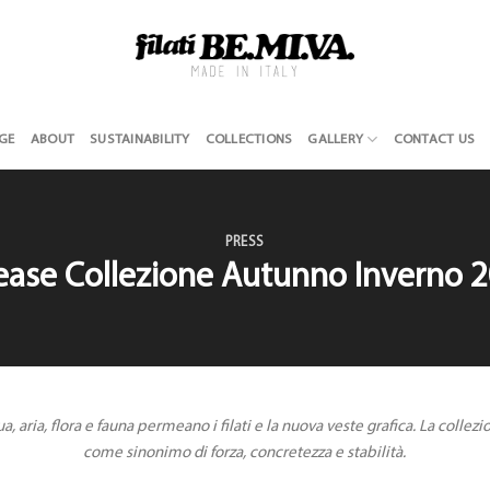
GE
ABOUT
SUSTAINABILITY
COLLECTIONS
GALLERY
CONTACT US
PRESS
lease Collezione Autunno Inverno 
ua, aria, flora e fauna permeano i filati e la nuova veste grafica. La colle
come sinonimo di forza, concretezza e stabilità.