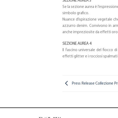
SEZIONE AUREA 3
Se la sezione aurea è l’espressione
simbolo grafico.
Nuance d’ispirazione vegetale ch
azzurro denim. Convivono in armoni
anche impreziosite da effetti oro 
SEZIONE AUREA 4
Il fascino universale del fiocco d
effetti glitter e i rocciosi spalmat
Press Release Collezione P