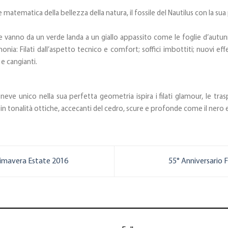
 matematica della bellezza della natura, il fossile del Nautilus con la sua 
e vanno da un verde landa a un giallo appassito come le foglie d’autun
a: Filati dall’aspetto tecnico e comfort; soffici imbottiti; nuovi effet
e cangianti.
i neve unico nella sua perfetta geometria ispira i filati glamour, le tra
i in tonalità ottiche, accecanti del cedro, scure e profonde come il nero e 
rimavera Estate 2016
55° Anniversario F