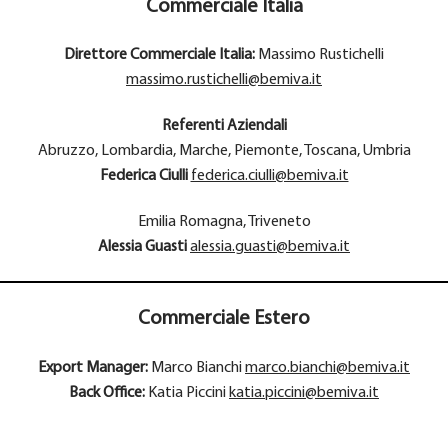
Commerciale Italia
Direttore Commerciale Italia:
Massimo Rustichelli
massimo.rustichelli@bemiva.it
Referenti Aziendali
Abruzzo, Lombardia, Marche, Piemonte, Toscana, Umbria
Federica Ciulli
federica.ciulli@bemiva.it
Emilia Romagna, Triveneto
Alessia Guasti
alessia.guasti@bemiva.it
Commerciale Estero
Export Manager:
Marco Bianchi
marco.bianchi@bemiva.it
Back Office:
Katia Piccini
katia.piccini@bemiva.it